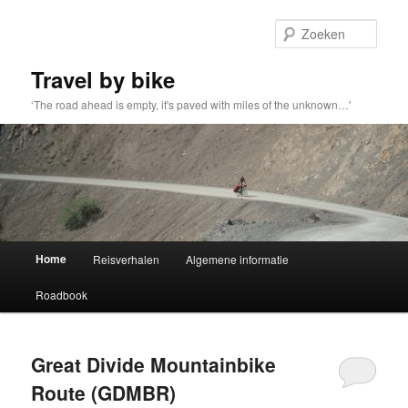
Spring
Spring
naar
naar
Zoek
de
de
primaire
secundaire
Travel by bike
inhoud
inhoud
‘The road ahead is empty, it's paved with miles of the unknown…'
Hoofdmenu
Home
Reisverhalen
Algemene informatie
Roadbook
Great Divide Mountainbike
Route (GDMBR)