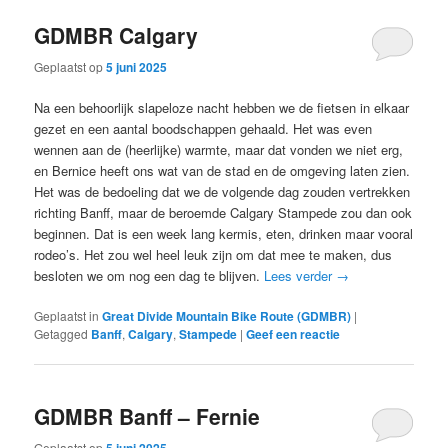
GDMBR Calgary
Geplaatst op
5 juni 2025
Na een behoorlijk slapeloze nacht hebben we de fietsen in elkaar
gezet en een aantal boodschappen gehaald. Het was even
wennen aan de (heerlijke) warmte, maar dat vonden we niet erg,
en Bernice heeft ons wat van de stad en de omgeving laten zien.
Het was de bedoeling dat we de volgende dag zouden vertrekken
richting Banff, maar de beroemde Calgary Stampede zou dan ook
beginnen. Dat is een week lang kermis, eten, drinken maar vooral
rodeo’s. Het zou wel heel leuk zijn om dat mee te maken, dus
besloten we om nog een dag te blijven.
Lees verder
→
Geplaatst in
Great Divide Mountain Bike Route (GDMBR)
|
Getagged
Banff
,
Calgary
,
Stampede
|
Geef een reactie
GDMBR Banff – Fernie
Geplaatst op
5 juni 2025