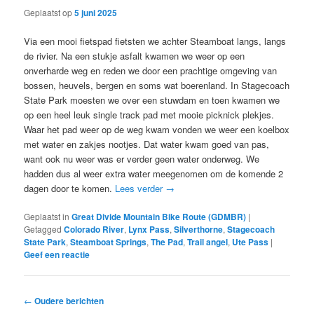
Geplaatst op
5 juni 2025
Via een mooi fietspad fietsten we achter Steamboat langs, langs
de rivier. Na een stukje asfalt kwamen we weer op een
onverharde weg en reden we door een prachtige omgeving van
bossen, heuvels, bergen en soms wat boerenland. In Stagecoach
State Park moesten we over een stuwdam en toen kwamen we
op een heel leuk single track pad met mooie picknick plekjes.
Waar het pad weer op de weg kwam vonden we weer een koelbox
met water en zakjes nootjes. Dat water kwam goed van pas,
want ook nu weer was er verder geen water onderweg. We
hadden dus al weer extra water meegenomen om de komende 2
dagen door te komen.
Lees verder
→
Geplaatst in
Great Divide Mountain Bike Route (GDMBR)
|
Getagged
Colorado River
,
Lynx Pass
,
Silverthorne
,
Stagecoach
State Park
,
Steamboat Springs
,
The Pad
,
Trail angel
,
Ute Pass
|
Geef een reactie
Bericht
←
Oudere berichten
navigatie