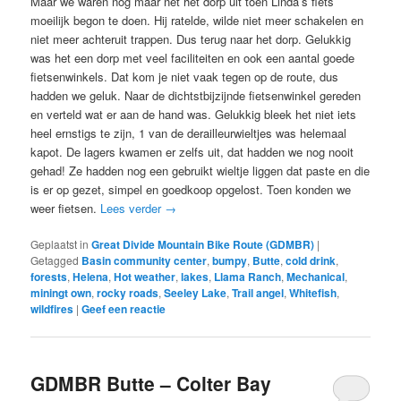
Maar we waren nog maar net het dorp uit toen Linda’s fiets
moeilijk begon te doen. Hij ratelde, wilde niet meer schakelen en
niet meer achteruit trappen. Dus terug naar het dorp. Gelukkig
was het een dorp met veel faciliteiten en ook een aantal goede
fietsenwinkels. Dat kom je niet vaak tegen op de route, dus
hadden we geluk. Naar de dichtstbijzijnde fietsenwinkel gereden
en verteld wat er aan de hand was. Gelukkig bleek het niet iets
heel ernstigs te zijn, 1 van de derailleurwieltjes was helemaal
kapot. De lagers kwamen er zelfs uit, dat hadden we nog nooit
gehad! Ze hadden nog een gebruikt wieltje liggen dat paste en die
is er op gezet, simpel en goedkoop opgelost. Toen konden we
weer fietsen.
Lees verder
→
Geplaatst in
Great Divide Mountain Bike Route (GDMBR)
|
Getagged
Basin community center
,
bumpy
,
Butte
,
cold drink
,
forests
,
Helena
,
Hot weather
,
lakes
,
Llama Ranch
,
Mechanical
,
miningt own
,
rocky roads
,
Seeley Lake
,
Trail angel
,
Whitefish
,
wildfires
|
Geef een reactie
GDMBR Butte – Colter Bay