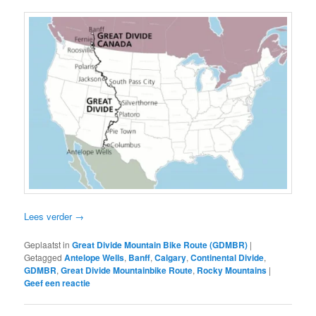
Lees verder
→
Geplaatst in
Great Divide Mountain Bike Route (GDMBR)
|
Getagged
Antelope Wells
,
Banff
,
Calgary
,
Continental Divide
,
GDMBR
,
Great Divide Mountainbike Route
,
Rocky Mountains
|
Geef een reactie