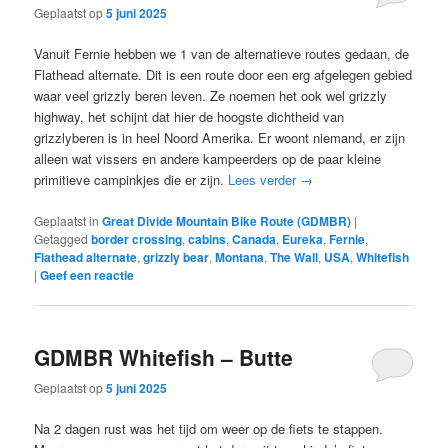
Geplaatst op
5 juni 2025
Vanuit Fernie hebben we 1 van de alternatieve routes gedaan, de
Flathead alternate. Dit is een route door een erg afgelegen gebied
waar veel grizzly beren leven. Ze noemen het ook wel grizzly
highway, het schijnt dat hier de hoogste dichtheid van
grizzlyberen is in heel Noord Amerika. Er woont niemand, er zijn
alleen wat vissers en andere kampeerders op de paar kleine
primitieve campinkjes die er zijn.
Lees verder
→
Geplaatst in
Great Divide Mountain Bike Route (GDMBR)
|
Getagged
border crossing
,
cabins
,
Canada
,
Eureka
,
Fernie
,
Flathead alternate
,
grizzly bear
,
Montana
,
The Wall
,
USA
,
Whitefish
|
Geef een reactie
GDMBR Whitefish – Butte
Geplaatst op
5 juni 2025
Na 2 dagen rust was het tijd om weer op de fiets te stappen.