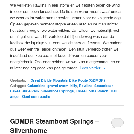
We verlieten Rawlins in een storm en we fietsten tegen de wind
in door een open landschap. De fietsen waren weer zwaar omdat
we weer extra water mee moesten nemen voor de volgende dag.
Op een gegeven moment stopte er een auto en de man achter
het stuur vroeg of we water wilden. Dat wilden we natuurlijk wel
en hij gaf ons wat. Hij vertelde dat hij onderweg was naar de
koelbox die hij altijd vult voor wandelaars en fietsers. We hadden
dus weer een trail angel ontmoet. Een stuk verderop troffen we
inderdaad een koelbox met koud drinken en poeder voor
energiedrank. Ook daar hebben we wat van meegenomen en dat
is later nog erg goed van pas gekomen.
Lees verder
→
Geplaatst in
Great Divide Mountain Bike Route (GDMBR)
|
Getagged
Columbine
,
gravel event
,
hilly
,
Rawlins
,
Steamboat
Lakes State Park
,
Steamboat Springs
,
Three Forks Ranch
,
Trail
angel
|
Geef een reactie
GDMBR Steamboat Springs –
Silverthorne