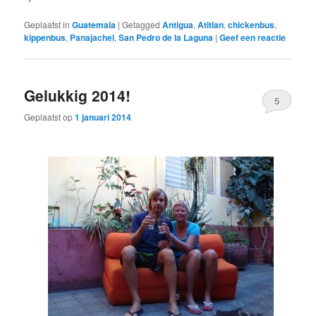
Geplaatst in
Guatemala
|
Getagged
Antigua
,
Atitlan
,
chickenbus
,
kippenbus
,
Panajachel
,
San Pedro de la Laguna
|
Geef een reactie
Gelukkig 2014!
5
Geplaatst op
1 januari 2014