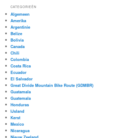
CATEGORIEËN
Algemeen
Amerika
Argentinie
Belize
Bolivia
Canada
Chili
Colombia
Costa Rica
Ecuador
El Salvador
Great Divide Mountain Bike Route (GDMBR)
Guatamala
Guatemala
Honduras
IJsland
Kerst
Mexico
Nicaragua
Nieuw Zeeland