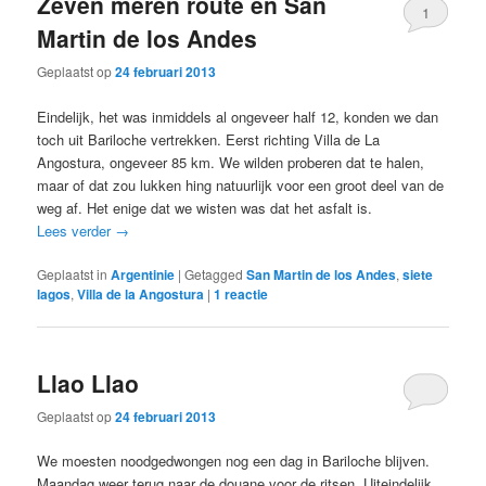
Zeven meren route en San
1
Martin de los Andes
Geplaatst op
24 februari 2013
Eindelijk, het was inmiddels al ongeveer half 12, konden we dan
toch uit Bariloche vertrekken. Eerst richting Villa de La
Angostura, ongeveer 85 km. We wilden proberen dat te halen,
maar of dat zou lukken hing natuurlijk voor een groot deel van de
weg af. Het enige dat we wisten was dat het asfalt is.
Lees verder
→
Geplaatst in
Argentinie
|
Getagged
San Martin de los Andes
,
siete
lagos
,
Villa de la Angostura
|
1
reactie
Llao Llao
Geplaatst op
24 februari 2013
We moesten noodgedwongen nog een dag in Bariloche blijven.
Maandag weer terug naar de douane voor de ritsen. Uiteindelijk