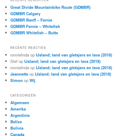
Great Divide Mountainbike Route (GDMBR)
GDMBR Calgary
GDMBR Banff – Fernie
GDMBR Fernie – Whitefish
GDMBR Whitefish – Butte
RECENTE REACTIES
ronnielinda
op
IJsland; land van gletsjers en lava (2018)
Stef
op
IJsland; land van gletsjers en lava (2018)
ronnielinda
op
IJsland; land van gletsjers en lava (2018)
Jeannette
op
IJsland; land van gletsjers en lava (2018)
Simon
op
Wij
CATEGORIEËN
Algemeen
Amerika
Argentinie
Belize
Bolivia
Canada