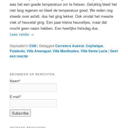
was het een goede temperatuur om te fietsen. Gelukkig bleef het
niet lang regenen en bleef de temperatuur goed. We reden nog
steeds over asfalt, dus het ging lekker. Ook omdat het meeste
vlak of heuvelaf ging. Een paar kleine heuveltjes, maar dat
mocht geen naam hebben. Een heerlijke fietsdag dus.
Lees verder
→
Geplaatst in
Chili
|
Getagged
Carretera Austral
,
Coyhaique
,
Futaleufu
,
Villa Amengual
,
Villa Manihuales
,
Villa Santa Lucia
|
Geef
een reactie
ABONNEER OP BERICHTEN
Naam*
E-mail*
RECENTE BERICHTEN