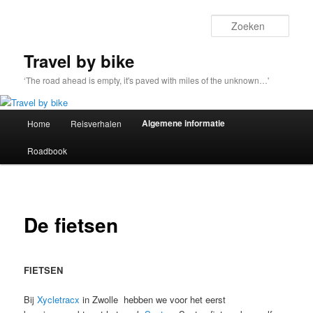
Spring
naar
Zoek
de
primaire
Travel by bike
inhoud
‘The road ahead is empty, it's paved with miles of the unknown…'
Hoofdmenu
Algemene informatie
Home
Reisverhalen
Roadbook
De fietsen
FIETSEN
Bij
Xycletracx
in Zwolle hebben we voor het eerst