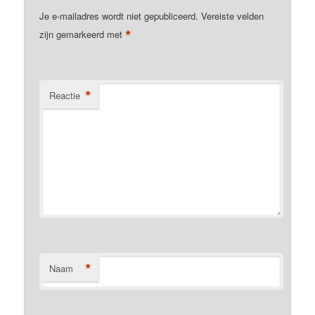
Je e-mailadres wordt niet gepubliceerd.
Vereiste velden
*
zijn gemarkeerd met
*
Reactie
*
Naam