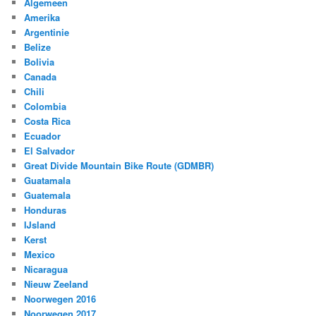
Algemeen
Amerika
Argentinie
Belize
Bolivia
Canada
Chili
Colombia
Costa Rica
Ecuador
El Salvador
Great Divide Mountain Bike Route (GDMBR)
Guatamala
Guatemala
Honduras
IJsland
Kerst
Mexico
Nicaragua
Nieuw Zeeland
Noorwegen 2016
Noorwegen 2017