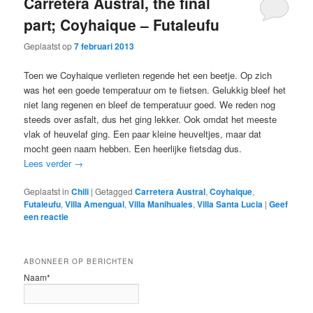
Carretera Austral, the final
part; Coyhaique – Futaleufu
Geplaatst op
7 februari 2013
Toen we Coyhaique verlieten regende het een beetje. Op zich
was het een goede temperatuur om te fietsen. Gelukkig bleef het
niet lang regenen en bleef de temperatuur goed. We reden nog
steeds over asfalt, dus het ging lekker. Ook omdat het meeste
vlak of heuvelaf ging. Een paar kleine heuveltjes, maar dat
mocht geen naam hebben. Een heerlijke fietsdag dus.
Lees verder
→
Geplaatst in
Chili
|
Getagged
Carretera Austral
,
Coyhaique
,
Futaleufu
,
Villa Amengual
,
Villa Manihuales
,
Villa Santa Lucia
|
Geef
een reactie
ABONNEER OP BERICHTEN
Naam*