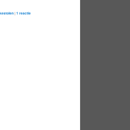
kestolen
|
1
reactie