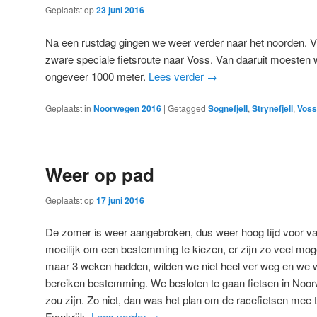
Geplaatst op
23 juni 2016
Na een rustdag gingen we weer verder naar het noorden. Vi
zware speciale fietsroute naar Voss. Van daaruit moeste
ongeveer 1000 meter.
Lees verder
→
Geplaatst in
Noorwegen 2016
|
Getagged
Sognefjell
,
Strynefjell
,
Voss
Weer op pad
Geplaatst op
17 juni 2016
De zomer is weer aangebroken, dus weer hoog tijd voor va
moeilijk om een bestemming te kiezen, er zijn zo veel mo
maar 3 weken hadden, wilden we niet heel ver weg en we w
bereiken bestemming. We besloten te gaan fietsen in Noor
zou zijn. Zo niet, dan was het plan om de racefietsen mee 
Frankrijk.
Lees verder
→