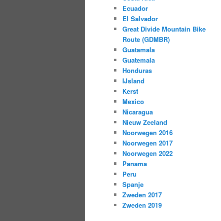
Ecuador
El Salvador
Great Divide Mountain Bike
Route (GDMBR)
Guatamala
Guatemala
Honduras
IJsland
Kerst
Mexico
Nicaragua
Nieuw Zeeland
Noorwegen 2016
Noorwegen 2017
Noorwegen 2022
Panama
Peru
Spanje
Zweden 2017
Zweden 2019