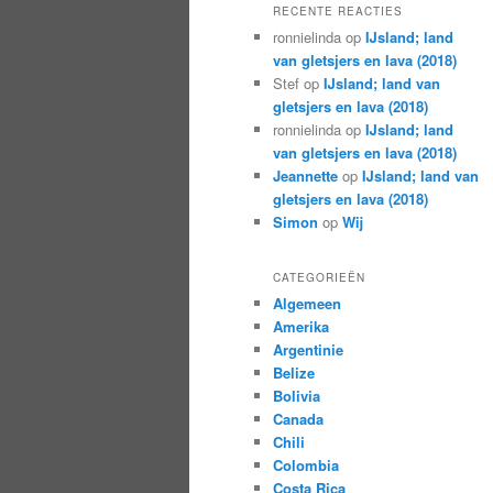
RECENTE REACTIES
ronnielinda
op
IJsland; land
van gletsjers en lava (2018)
Stef
op
IJsland; land van
gletsjers en lava (2018)
ronnielinda
op
IJsland; land
van gletsjers en lava (2018)
Jeannette
op
IJsland; land van
gletsjers en lava (2018)
Simon
op
Wij
CATEGORIEËN
Algemeen
Amerika
Argentinie
Belize
Bolivia
Canada
Chili
Colombia
Costa Rica