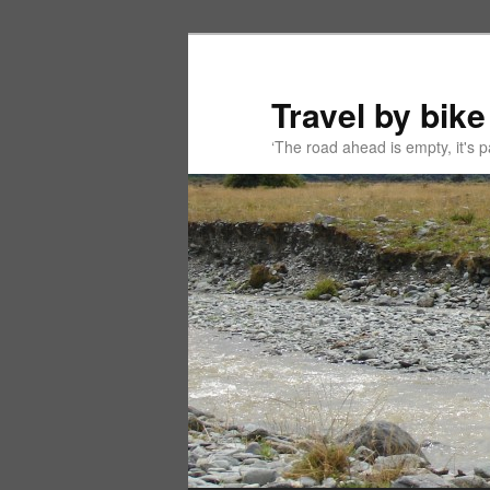
Spring
Spring
naar
naar
de
de
Travel by bike
primaire
secundaire
‘The road ahead is empty, it's
inhoud
inhoud