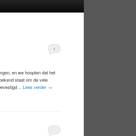
1
ergen, en we hoopten dat het
bekend staat om de vele
 bevestigd…
Lees verder
→