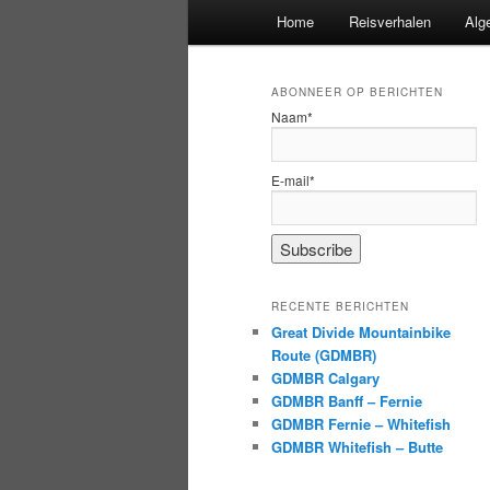
Hoofdmenu
Home
Reisverhalen
Alg
ABONNEER OP BERICHTEN
Naam*
E-mail*
RECENTE BERICHTEN
Great Divide Mountainbike
Route (GDMBR)
GDMBR Calgary
GDMBR Banff – Fernie
GDMBR Fernie – Whitefish
GDMBR Whitefish – Butte