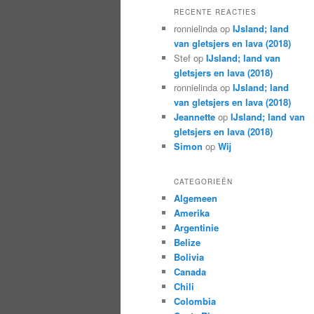
RECENTE REACTIES
ronnielinda
op
IJsland; land
van gletsjers en lava (2018)
Stef
op
IJsland; land van
gletsjers en lava (2018)
ronnielinda
op
IJsland; land
van gletsjers en lava (2018)
Jeannette
op
IJsland; land van
gletsjers en lava (2018)
Simon
op
Wij
CATEGORIEËN
Algemeen
Amerika
Argentinie
Belize
Bolivia
Canada
Chili
Colombia