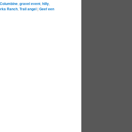
Columbine
,
gravel event
,
hilly
,
orks Ranch
,
Trail angel
|
Geef een