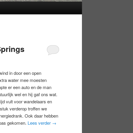
prings
wind in door een open
extra water mee moesten
pte er een auto en de man
uurlijk wel en hij gaf ons wat.
tijd vult voor wandelaars en
stuk verderop troffen we
energiedrank. Ook daar hebben
n pas gekomen.
Lees verder
→