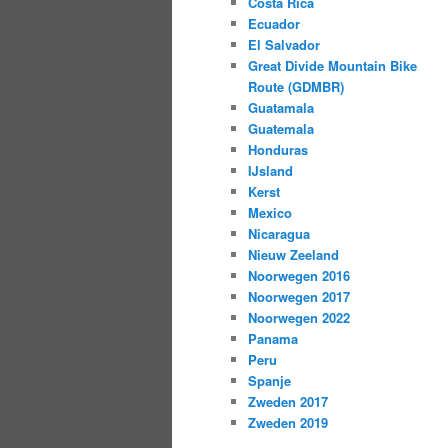
Costa Rica
Ecuador
El Salvador
Great Divide Mountain Bike
Route (GDMBR)
Guatamala
Guatemala
Honduras
IJsland
Kerst
Mexico
Nicaragua
Nieuw Zeeland
Noorwegen 2016
Noorwegen 2017
Noorwegen 2022
Panama
Peru
Spanje
Zweden 2017
Zweden 2019