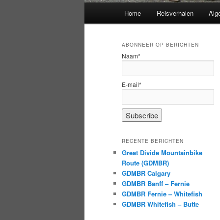
Hoofdmenu
Home
Reisverhalen
Alg
ABONNEER OP BERICHTEN
Naam*
E-mail*
RECENTE BERICHTEN
Great Divide Mountainbike
Route (GDMBR)
GDMBR Calgary
GDMBR Banff – Fernie
GDMBR Fernie – Whitefish
GDMBR Whitefish – Butte