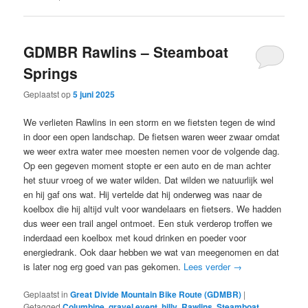
GDMBR Rawlins – Steamboat
Springs
Geplaatst op
5 juni 2025
We verlieten Rawlins in een storm en we fietsten tegen de wind
in door een open landschap. De fietsen waren weer zwaar omdat
we weer extra water mee moesten nemen voor de volgende dag.
Op een gegeven moment stopte er een auto en de man achter
het stuur vroeg of we water wilden. Dat wilden we natuurlijk wel
en hij gaf ons wat. Hij vertelde dat hij onderweg was naar de
koelbox die hij altijd vult voor wandelaars en fietsers. We hadden
dus weer een trail angel ontmoet. Een stuk verderop troffen we
inderdaad een koelbox met koud drinken en poeder voor
energiedrank. Ook daar hebben we wat van meegenomen en dat
is later nog erg goed van pas gekomen.
Lees verder
→
Geplaatst in
Great Divide Mountain Bike Route (GDMBR)
|
Getagged
Columbine
,
gravel event
,
hilly
,
Rawlins
,
Steamboat