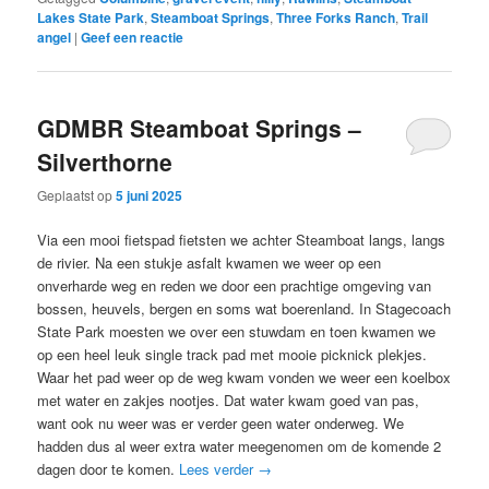
Lakes State Park
,
Steamboat Springs
,
Three Forks Ranch
,
Trail
angel
|
Geef een reactie
GDMBR Steamboat Springs –
Silverthorne
Geplaatst op
5 juni 2025
Via een mooi fietspad fietsten we achter Steamboat langs, langs
de rivier. Na een stukje asfalt kwamen we weer op een
onverharde weg en reden we door een prachtige omgeving van
bossen, heuvels, bergen en soms wat boerenland. In Stagecoach
State Park moesten we over een stuwdam en toen kwamen we
op een heel leuk single track pad met mooie picknick plekjes.
Waar het pad weer op de weg kwam vonden we weer een koelbox
met water en zakjes nootjes. Dat water kwam goed van pas,
want ook nu weer was er verder geen water onderweg. We
hadden dus al weer extra water meegenomen om de komende 2
dagen door te komen.
Lees verder
→