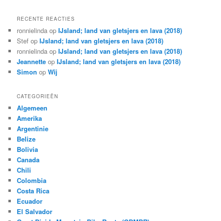
RECENTE REACTIES
ronnielinda
op
IJsland; land van gletsjers en lava (2018)
Stef
op
IJsland; land van gletsjers en lava (2018)
ronnielinda
op
IJsland; land van gletsjers en lava (2018)
Jeannette
op
IJsland; land van gletsjers en lava (2018)
Simon
op
Wij
CATEGORIEËN
Algemeen
Amerika
Argentinie
Belize
Bolivia
Canada
Chili
Colombia
Costa Rica
Ecuador
El Salvador