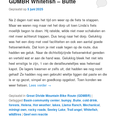
GDMBR Whitefish – Butte
Geplaatst op
5 juni 2025
Na 2 dagen rust was het tijd om weer op de fiets te stappen.
Maar we waren nog maar net het dorp uit toen Linda’s fiets
moeilijk begon te doen. Hij ratelde, wilde niet meer schakelen en
niet meer achteruit trappen. Dus terug naar het dorp. Gelukkig
was het een dorp met veel faciliteiten en ook een aantal goede
fietsenwinkels. Dat kom je niet vaak tegen op de route, dus
hadden we geluk. Naar de dichtstbijzijnde fietsenwinkel gereden
en verteld wat er aan de hand was. Gelukkig bleek het niet iets
heel ernstigs te zijn, 1 van de derailleurwieltjes was helemaal
kapot. De lagers kwamen er zelfs uit, dat hadden we nog nooit
gehad! Ze hadden nog een gebruikt wieltje liggen dat paste en die
is er op gezet, simpel en goedkoop opgelost. Toen konden we
weer fietsen.
Lees verder
→
Geplaatst in
Great Divide Mountain Bike Route (GDMBR)
|
Getagged
Basin community center
,
bumpy
,
Butte
,
cold drink
,
forests
,
Helena
,
Hot weather
,
lakes
,
Llama Ranch
,
Mechanical
,
miningt own
,
rocky roads
,
Seeley Lake
,
Trail angel
,
Whitefish
,
wildfires
|
Geef een reactie