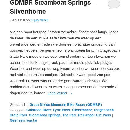
GDMBR Steamboat Springs –
Silverthorne
Geplaatst op
5 juni 2025
Via een mooi fietspad fietsten we achter Steamboat langs, langs
de rivier. Na een stukje asfalt kwamen we weer op een
onverharde weg en reden we door een prachtige omgeving van
bossen, heuvels, bergen en soms wat boerenland. In Stagecoach
State Park moesten we over een stuwdam en toen kwamen we
op een heel leuk single track pad met mooie picknick plekjes.
Waar het pad weer op de weg kwam vonden we weer een koelbox
met water en zakjes nootjes. Dat water kwam goed van pas,
want ook nu weer was er verder geen water onderweg. We
hadden dus al weer extra water meegenomen om de komende 2
dagen door te komen.
Lees verder
→
Geplaatst in
Great Divide Mountain Bike Route (GDMBR)
|
Getagged
Colorado River
,
Lynx Pass
,
Silverthorne
,
Stagecoach
State Park
,
Steamboat Springs
,
The Pad
,
Trail angel
,
Ute Pass
|
Geef een reactie