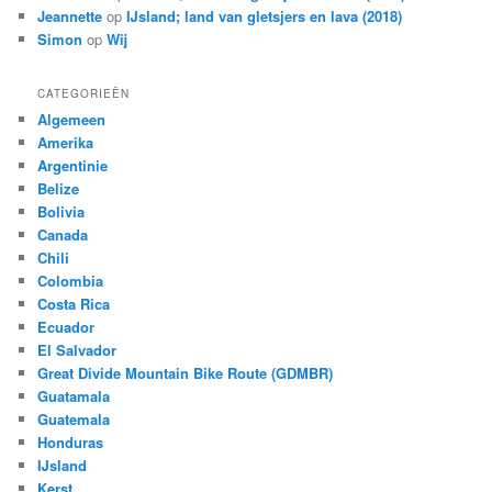
Jeannette
op
IJsland; land van gletsjers en lava (2018)
Simon
op
Wij
CATEGORIEËN
Algemeen
Amerika
Argentinie
Belize
Bolivia
Canada
Chili
Colombia
Costa Rica
Ecuador
El Salvador
Great Divide Mountain Bike Route (GDMBR)
Guatamala
Guatemala
Honduras
IJsland
Kerst