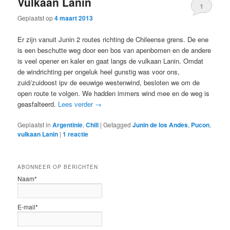
Vulkaan Lanin
1
Geplaatst op
4 maart 2013
Er zijn vanuit Junin 2 routes richting de Chileense grens. De ene
is een beschutte weg door een bos van apenbomen en de andere
is veel opener en kaler en gaat langs de vulkaan Lanin. Omdat
de windrichting per ongeluk heel gunstig was voor ons,
zuid/zuidoost ipv de eeuwige westenwind, besloten we om de
open route te volgen. We hadden immers wind mee en de weg is
geasfalteerd.
Lees verder
→
Geplaatst in
Argentinie
,
Chili
|
Getagged
Junin de los Andes
,
Pucon
,
vulkaan Lanin
|
1
reactie
ABONNEER OP BERICHTEN
Naam*
E-mail*