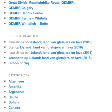
Great Divide Mountainbike Route (GDMBR)
GDMBR Calgary
GDMBR Banff – Fernie
GDMBR Fernie – Whitefish
GDMBR Whitefish – Butte
RECENTE REACTIES
ronnielinda
op
IJsland; land van gletsjers en lava (2018)
Stef
op
IJsland; land van gletsjers en lava (2018)
ronnielinda
op
IJsland; land van gletsjers en lava (2018)
Jeannette
op
IJsland; land van gletsjers en lava (2018)
Simon
op
Wij
CATEGORIEËN
Algemeen
Amerika
Argentinie
Belize
Bolivia
Canada