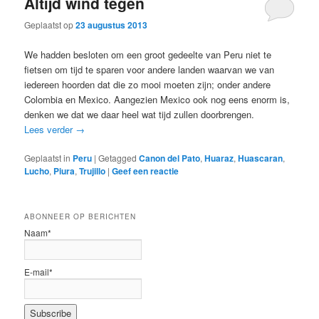
Altijd wind tegen
Geplaatst op
23 augustus 2013
We hadden besloten om een groot gedeelte van Peru niet te
fietsen om tijd te sparen voor andere landen waarvan we van
iedereen hoorden dat die zo mooi moeten zijn; onder andere
Colombia en Mexico. Aangezien Mexico ook nog eens enorm is,
denken we dat we daar heel wat tijd zullen doorbrengen.
Lees verder
→
Geplaatst in
Peru
|
Getagged
Canon del Pato
,
Huaraz
,
Huascaran
,
Lucho
,
Piura
,
Trujillo
|
Geef een reactie
ABONNEER OP BERICHTEN
Naam*
E-mail*