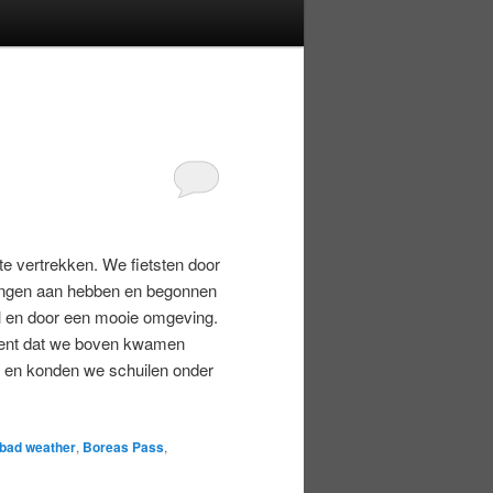
te vertrekken. We fietsten door
ringen aan hebben en begonnen
eil en door een mooie omgeving.
ment dat we boven kwamen
ng en konden we schuilen onder
bad weather
,
Boreas Pass
,