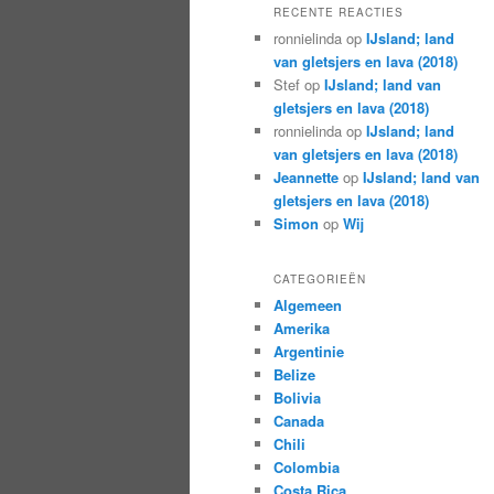
RECENTE REACTIES
ronnielinda
op
IJsland; land
van gletsjers en lava (2018)
Stef
op
IJsland; land van
gletsjers en lava (2018)
ronnielinda
op
IJsland; land
van gletsjers en lava (2018)
Jeannette
op
IJsland; land van
gletsjers en lava (2018)
Simon
op
Wij
CATEGORIEËN
Algemeen
Amerika
Argentinie
Belize
Bolivia
Canada
Chili
Colombia
Costa Rica