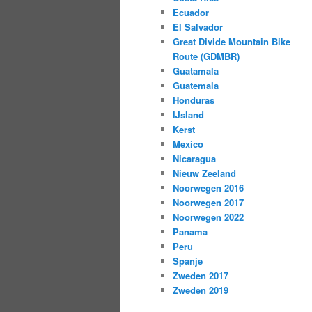
Ecuador
El Salvador
Great Divide Mountain Bike
Route (GDMBR)
Guatamala
Guatemala
Honduras
IJsland
Kerst
Mexico
Nicaragua
Nieuw Zeeland
Noorwegen 2016
Noorwegen 2017
Noorwegen 2022
Panama
Peru
Spanje
Zweden 2017
Zweden 2019