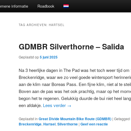
emene informatie
Roadbook
TAG ARCHIEVEN:
HARTSEL
GDMBR Silverthorne – Salida
Geplaatst op
5 juni 2025
Na 3 heerlijke dagen in The Pad was het toch weer tijd om 
Breckenridge, waar we zo veel goede wintersport herinne
aan de klim naar Boreas Pass. Een fijne klim, niet al te st
Boven aan de pas was het ook prachtig, maar op het mo
begon het te regenen. Gelukkig duurde de bui niet heel la
een afdakje.
Lees verder
→
Geplaatst in
Great Divide Mountain Bike Route (GDMBR)
|
Getagged
Breckenridge
,
Hartsel
,
Silverthorne
|
Geef een reactie