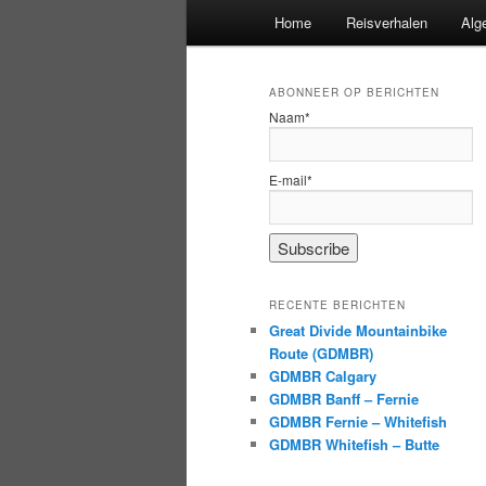
Hoofdmenu
Home
Reisverhalen
Alg
ABONNEER OP BERICHTEN
Naam*
E-mail*
RECENTE BERICHTEN
Great Divide Mountainbike
Route (GDMBR)
GDMBR Calgary
GDMBR Banff – Fernie
GDMBR Fernie – Whitefish
GDMBR Whitefish – Butte