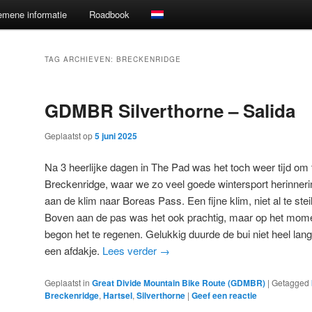
emene informatie
Roadbook
TAG ARCHIEVEN:
BRECKENRIDGE
GDMBR Silverthorne – Salida
Geplaatst op
5 juni 2025
Na 3 heerlijke dagen in The Pad was het toch weer tijd om 
Breckenridge, waar we zo veel goede wintersport herinne
aan de klim naar Boreas Pass. Een fijne klim, niet al te st
Boven aan de pas was het ook prachtig, maar op het mo
begon het te regenen. Gelukkig duurde de bui niet heel la
een afdakje.
Lees verder
→
Geplaatst in
Great Divide Mountain Bike Route (GDMBR)
|
Getagged
Breckenridge
,
Hartsel
,
Silverthorne
|
Geef een reactie