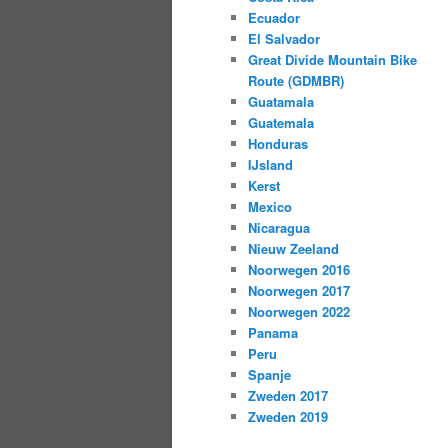
Ecuador
El Salvador
Great Divide Mountain Bike
Route (GDMBR)
Guatamala
Guatemala
Honduras
IJsland
Kerst
Mexico
Nicaragua
Nieuw Zeeland
Noorwegen 2016
Noorwegen 2017
Noorwegen 2022
Panama
Peru
Spanje
Zweden 2017
Zweden 2019