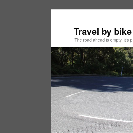
Spring
Spring
naar
naar
de
de
Travel by bike
primaire
secundaire
‘The road ahead is empty, it's
inhoud
inhoud