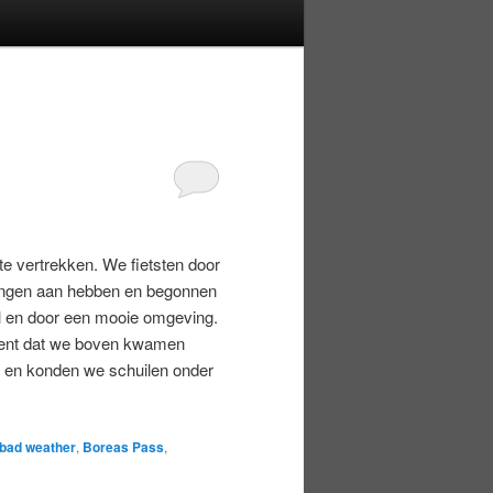
te vertrekken. We fietsten door
ringen aan hebben en begonnen
eil en door een mooie omgeving.
ment dat we boven kwamen
ng en konden we schuilen onder
bad weather
,
Boreas Pass
,