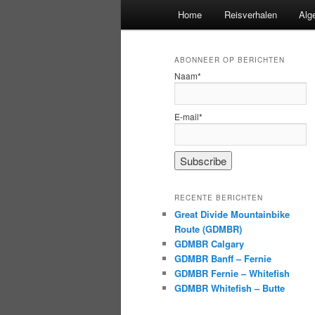
Hoofdmenu
Home
Reisverhalen
Alg
ABONNEER OP BERICHTEN
Naam*
E-mail*
RECENTE BERICHTEN
Great Divide Mountainbike
Route (GDMBR)
GDMBR Calgary
GDMBR Banff – Fernie
GDMBR Fernie – Whitefish
GDMBR Whitefish – Butte