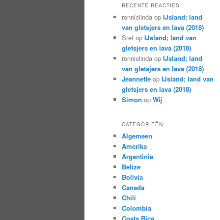
RECENTE REACTIES
ronnielinda
op
IJsland; land
van gletsjers en lava (2018)
Stef
op
IJsland; land van
gletsjers en lava (2018)
ronnielinda
op
IJsland; land
van gletsjers en lava (2018)
Jeannette
op
IJsland; land van
gletsjers en lava (2018)
Simon
op
Wij
CATEGORIEËN
Algemeen
Amerika
Argentinie
Belize
Bolivia
Canada
Chili
Colombia
Costa Rica