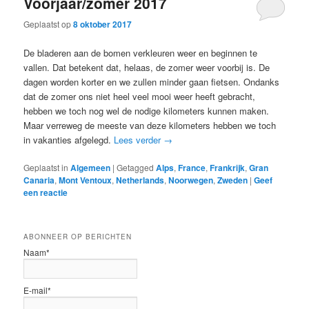
Voorjaar/zomer 2017
Geplaatst op
8 oktober 2017
De bladeren aan de bomen verkleuren weer en beginnen te
vallen. Dat betekent dat, helaas, de zomer weer voorbij is. De
dagen worden korter en we zullen minder gaan fietsen. Ondanks
dat de zomer ons niet heel veel mooi weer heeft gebracht,
hebben we toch nog wel de nodige kilometers kunnen maken.
Maar verreweg de meeste van deze kilometers hebben we toch
in vakanties afgelegd.
Lees verder
→
Geplaatst in
Algemeen
|
Getagged
Alps
,
France
,
Frankrijk
,
Gran
Canaria
,
Mont Ventoux
,
Netherlands
,
Noorwegen
,
Zweden
|
Geef
een reactie
ABONNEER OP BERICHTEN
Naam*
E-mail*