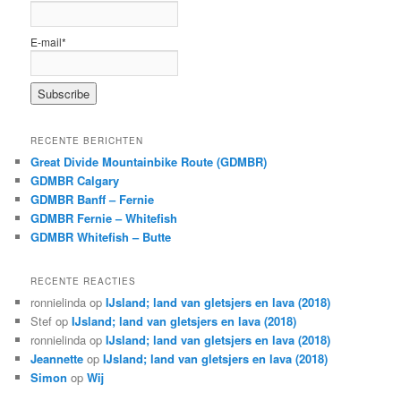
E-mail*
RECENTE BERICHTEN
Great Divide Mountainbike Route (GDMBR)
GDMBR Calgary
GDMBR Banff – Fernie
GDMBR Fernie – Whitefish
GDMBR Whitefish – Butte
RECENTE REACTIES
ronnielinda
op
IJsland; land van gletsjers en lava (2018)
Stef
op
IJsland; land van gletsjers en lava (2018)
ronnielinda
op
IJsland; land van gletsjers en lava (2018)
Jeannette
op
IJsland; land van gletsjers en lava (2018)
Simon
op
Wij