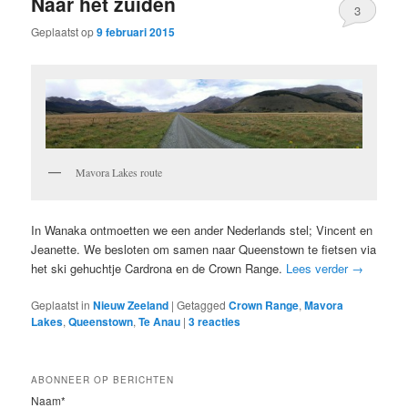
Naar het zuiden
3
Geplaatst op
9 februari 2015
Mavora Lakes route
In Wanaka ontmoetten we een ander Nederlands stel; Vincent en
Jeanette. We besloten om samen naar Queenstown te fietsen via
het ski gehuchtje Cardrona en de Crown Range.
Lees verder
→
Geplaatst in
Nieuw Zeeland
|
Getagged
Crown Range
,
Mavora
Lakes
,
Queenstown
,
Te Anau
|
3
reacties
ABONNEER OP BERICHTEN
Naam*