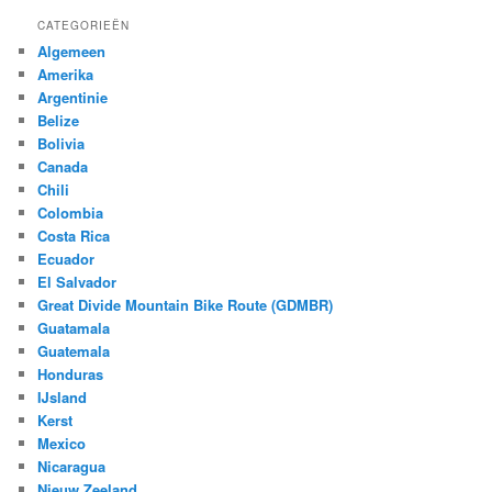
CATEGORIEËN
Algemeen
Amerika
Argentinie
Belize
Bolivia
Canada
Chili
Colombia
Costa Rica
Ecuador
El Salvador
Great Divide Mountain Bike Route (GDMBR)
Guatamala
Guatemala
Honduras
IJsland
Kerst
Mexico
Nicaragua
Nieuw Zeeland