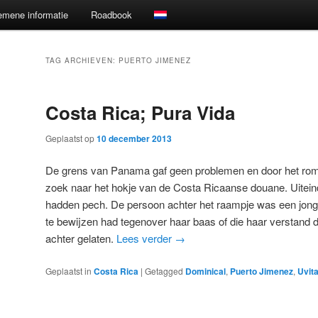
emene informatie
Roadbook
TAG ARCHIEVEN:
PUERTO JIMENEZ
Costa Rica; Pura Vida
Geplaatst op
10 december 2013
De grens van Panama gaf geen problemen en door het rom
zoek naar het hokje van de Costa Ricaanse douane. Uitein
hadden pech. De persoon achter het raampje was een jonge
te bewijzen had tegenover haar baas of die haar verstand d
achter gelaten.
Lees verder
→
Geplaatst in
Costa Rica
|
Getagged
Dominical
,
Puerto Jimenez
,
Uvit