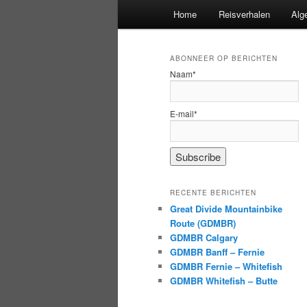
Hoofdmenu
Home
Reisverhalen
Alg
ABONNEER OP BERICHTEN
Naam*
E-mail*
RECENTE BERICHTEN
Great Divide Mountainbike
Route (GDMBR)
GDMBR Calgary
GDMBR Banff – Fernie
GDMBR Fernie – Whitefish
GDMBR Whitefish – Butte