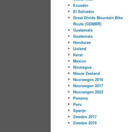
Ecuador
El Salvador
Great Divide Mountain Bike
Route (GDMBR)
Guatamala
Guatemala
Honduras
IJsland
Kerst
Mexico
Nicaragua
Nieuw Zeeland
Noorwegen 2016
Noorwegen 2017
Noorwegen 2022
Panama
Peru
Spanje
Zweden 2017
Zweden 2019