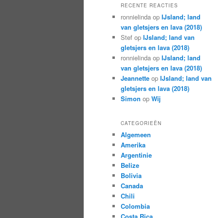
RECENTE REACTIES
ronnielinda
op
IJsland; land
van gletsjers en lava (2018)
Stef
op
IJsland; land van
gletsjers en lava (2018)
ronnielinda
op
IJsland; land
van gletsjers en lava (2018)
Jeannette
op
IJsland; land van
gletsjers en lava (2018)
Simon
op
Wij
CATEGORIEËN
Algemeen
Amerika
Argentinie
Belize
Bolivia
Canada
Chili
Colombia
Costa Rica