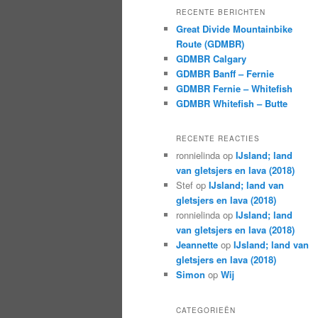
RECENTE BERICHTEN
Great Divide Mountainbike
Route (GDMBR)
GDMBR Calgary
GDMBR Banff – Fernie
GDMBR Fernie – Whitefish
GDMBR Whitefish – Butte
RECENTE REACTIES
ronnielinda
op
IJsland; land
van gletsjers en lava (2018)
Stef
op
IJsland; land van
gletsjers en lava (2018)
ronnielinda
op
IJsland; land
van gletsjers en lava (2018)
Jeannette
op
IJsland; land van
gletsjers en lava (2018)
Simon
op
Wij
CATEGORIEËN