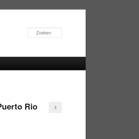
Zoeken
Puerto Rio
3