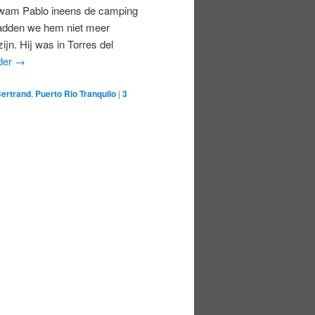
 kwam Pablo ineens de camping
hadden we hem niet meer
jn. Hij was in Torres del
der
→
Bertrand
,
Puerto Rio Tranquilo
|
3