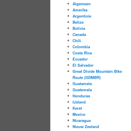
Algemeen
Amerika
Argentinie
Belize
Bolivia
Canada
Chili
Colombia
Costa Rica
Ecuador
El Salvador
Great Divide Mountain Bike
Route (GDMBR)
Guatamala
Guatemala
Honduras
IJsland
Kerst
Mexico
Nicaragua
Nieuw Zeeland