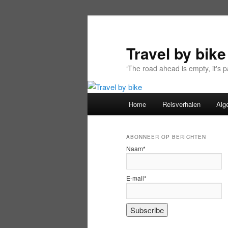
Spring
Spring
naar
naar
de
de
Travel by bike
primaire
secundaire
‘The road ahead is empty, it's
inhoud
inhoud
Hoofdmenu
Home
Reisverhalen
Alg
ABONNEER OP BERICHTEN
Naam*
E-mail*