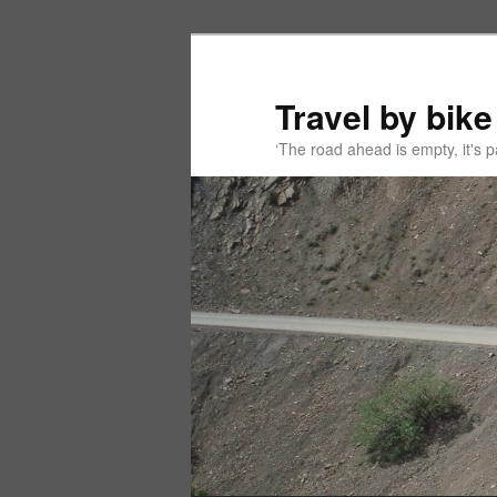
Spring
Spring
naar
naar
de
de
Travel by bike
primaire
secundaire
‘The road ahead is empty, it's
inhoud
inhoud