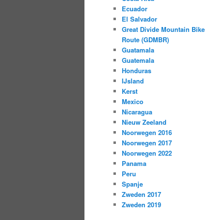
Ecuador
El Salvador
Great Divide Mountain Bike
Route (GDMBR)
Guatamala
Guatemala
Honduras
IJsland
Kerst
Mexico
Nicaragua
Nieuw Zeeland
Noorwegen 2016
Noorwegen 2017
Noorwegen 2022
Panama
Peru
Spanje
Zweden 2017
Zweden 2019