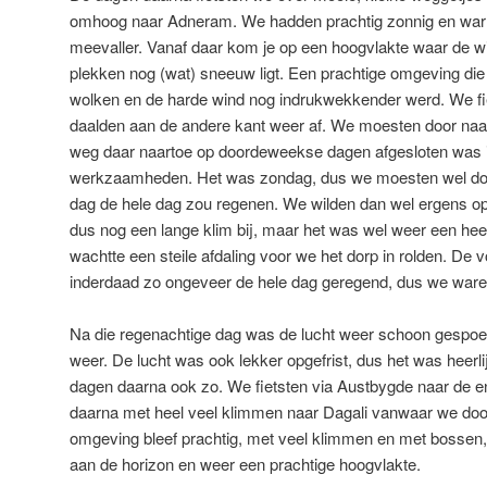
omhoog naar Adneram. We hadden prachtig zonnig en war
meevaller. Vanaf daar kom je op een hoogvlakte waar de win
plekken nog (wat) sneeuw ligt. Een prachtige omgeving di
wolken en de harde wind nog indrukwekkender werd. We fie
daalden aan de andere kant weer af. We moesten door naa
weg daar naartoe op doordeweekse dagen afgesloten was 
werkzaamheden. Het was zondag, dus we moesten wel doo
dag de hele dag zou regenen. We wilden dan wel ergens o
dus nog een lange klim bij, maar het was wel weer een hee
wachtte een steile afdaling voor we het dorp in rolden. De 
inderdaad zo ongeveer de hele dag geregend, dus we waren
Na die regenachtige dag was de lucht weer schoon gespoel
weer. De lucht was ook lekker opgefrist, dus het was heerli
dagen daarna ook zo. We fietsten via Austbygde naar de e
daarna met heel veel klimmen naar Dagali vanwaar we door
omgeving bleef prachtig, met veel klimmen en met bosse
aan de horizon en weer een prachtige hoogvlakte.