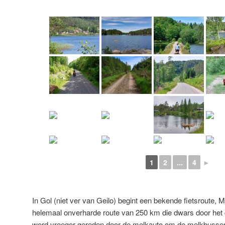
1
2
...
4
►
In Gol (niet ver van Geilo) begint een bekende fietsroute, 
helemaal onverharde route van 250 km die dwars door het g
werd vroeger gereden door de melkauto om de melkbussen