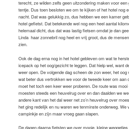
terecht, ze wilden zelfs geen uitzondering maken voor ee
tentje. Dus toen besloten we om te kijken of het hotel nog 
nacht. Dat was gelukkig zo, dus hebben we een kamer gebo
hotel gefietst. Dat betekende wel nog een heel aantal kilome
helemaal dicht, dus dat was lastig fietsen omdat je dan gee
Linda haar zonnebril nog heel en vrij groot, dus de mensen
zien.
Ook de dag erna nog in het hotel gebleven om wat te herst
icepack op het oog/gezicht te leggen. Dat hielp wel, want 
weer open. De volgende dag scheen de zon weer, het oog 
wat beter dus vertrokken we voor de tweede keer om aan o
moet het toch een keer weer proberen. De route was mooi 
moesten steeds een heuvelrug over en dan daalden we we
andere kant van het dal weer net zo’n heuvelrug over moes
het ging redelijk en nu waren we tenminste onderweg. We 
campinkje en zijn maar vroeg gaan slapen.
De dagen daarna fietsten we over mooie, kleine weggetjes