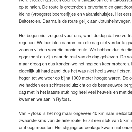
op te halen. De route is grotendeels onverhard en gaat door
kleine (vroegere) boerderijtjes en vakantiehuisjes. Het eer
Beitostolen. Daarna is de route gelijk aan Jotunheimvegen, 
Het begon niet zo goed voor ons, want de dag dat we vertro
regenen. We besloten daarom om die dag niet verder te g
zouden vinden voor die mooie route. We hebben dus de dic
opgezocht en zijn daar de rest van de dag gebleven. De v
maar droog en dus konden we het nog een keer proberen.
eigenlijk uit hard zand, dus het was niet heel zwaar fiet
hoger, tot we weer op bijna 1000 meter hoogte waren. De 
we hadden een schitterend uitzicht op de besneeuwde ber
dag met in het laatste stuk nog heel veel heuvels en met d
kwamen we aan in Ryfoss.
Van Ryfoss is het nog maar ongeveer 40 km naar Beitostol
zwaarste kms van de hele route. Er zit een stuk van 5 km 
omhoog moesten. Het stijgingspercentage kwam niet onder