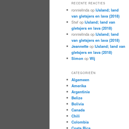
RECENTE REACTIES
ronnielinda
op
IJsland; land
van gletsjers en lava (2018)
Stef
op
IJsland; land van
gletsjers en lava (2018)
ronnielinda
op
IJsland; land
van gletsjers en lava (2018)
Jeannette
op
IJsland; land van
gletsjers en lava (2018)
Simon
op
Wij
CATEGORIEËN
Algemeen
Amerika
Argentinie
Belize
Bolivia
Canada
Chili
Colombia
Costa Rica