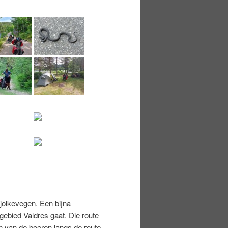
Mjolkevegen. Een bijna
ebied Valdres gaat. Die route
 van de boeren langs de route