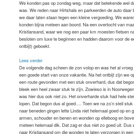
We konden pas op zondag weg, maar dat betekende wel dat
was. We reden naar Hirtshals en parkeerden de auto daar 
we daar laten staan tegen een kleine vergoeding. We waren
konden bijna meteen aan boord. Na een overtocht van ma
Kristiansand, waar we nog een paar km moesten fietsen n
besloten om luxe te beginnen en hadden daarom voor de ee
ontbijt) geboekt.
:
Lees verder
Noorwegen
De volgende dag scheen de zon volop en was het al vroeg 
2022
een goede start van onze vakantie. Na het ontbijt zijn we 
een route gevonden met een stuk onverhard, dus dat bego
bleek een heel zwaar stuk te zijn. Zowieso is in Noorwegen
was hier dus ook niet zo. Het onverharde stuk had hele st
lopen. Dat begon dus al goed…. Toen we na zo’n steil stuk
naar beneden gingen lette Linda niet helemaal goed op en 
armen, schouder en benen en wonden op elleboog en bove
meteen helemaal dik. Dat zag er dus niet zo goed uit. Dus
naar Kristiansand om die wonden te laten verzorgen in een