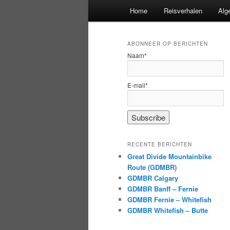
Hoofdmenu
Home
Reisverhalen
Alg
ABONNEER OP BERICHTEN
Naam*
E-mail*
RECENTE BERICHTEN
Great Divide Mountainbike
Route (GDMBR)
GDMBR Calgary
GDMBR Banff – Fernie
GDMBR Fernie – Whitefish
GDMBR Whitefish – Butte