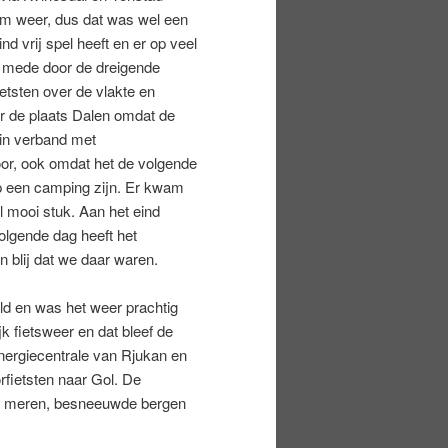
m weer, dus dat was wel een
d vrij spel heeft en er op veel
e mede door de dreigende
tsten over de vlakte en
r de plaats Dalen omdat de
in verband met
r, ook omdat het de volgende
p een camping zijn. Er kwam
l mooi stuk. Aan het eind
volgende dag heeft het
 blij dat we daar waren.
d en was het weer prachtig
jk fietsweer en dat bleef de
nergiecentrale van Rjukan en
fietsten naar Gol. De
n, meren, besneeuwde bergen