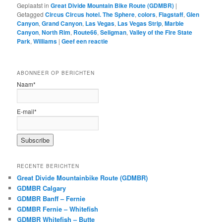
Geplaatst in
Great Divide Mountain Bike Route (GDMBR)
|
Getagged
Circus Circus hotel. The Sphere
,
colors
,
Flagstaff
,
Glen
Canyon
,
Grand Canyon
,
Las Vegas
,
Las Vegas Strip
,
Marble
Canyon
,
North Rim
,
Route66
,
Seligman
,
Valley of the Fire State
Park
,
Williams
|
Geef een reactie
ABONNEER OP BERICHTEN
Naam*
E-mail*
RECENTE BERICHTEN
Great Divide Mountainbike Route (GDMBR)
GDMBR Calgary
GDMBR Banff – Fernie
GDMBR Fernie – Whitefish
GDMBR Whitefish – Butte