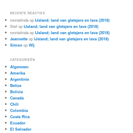
RECENTE REACTIES
ronnielinda
op
IJsland; land van gletsjers en lava (2018)
Stef
op
IJsland; land van gletsjers en lava (2018)
ronnielinda
op
IJsland; land van gletsjers en lava (2018)
Jeannette
op
IJsland; land van gletsjers en lava (2018)
Simon
op
Wij
CATEGORIEËN
Algemeen
Amerika
Argentinie
Belize
Bolivia
Canada
Chili
Colombia
Costa Rica
Ecuador
El Salvador