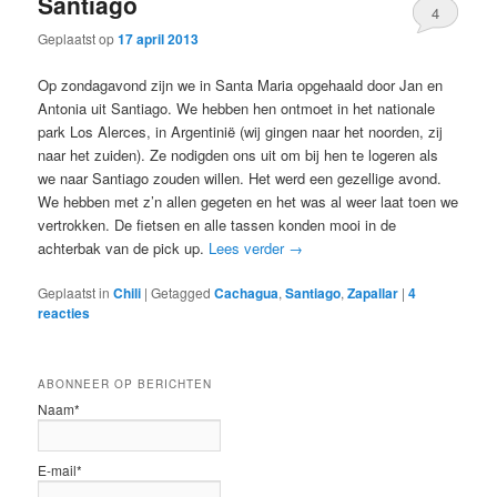
Santiago
4
Geplaatst op
17 april 2013
Op zondagavond zijn we in Santa Maria opgehaald door Jan en
Antonia uit Santiago. We hebben hen ontmoet in het nationale
park Los Alerces, in Argentinië (wij gingen naar het noorden, zij
naar het zuiden). Ze nodigden ons uit om bij hen te logeren als
we naar Santiago zouden willen. Het werd een gezellige avond.
We hebben met z’n allen gegeten en het was al weer laat toen we
vertrokken. De fietsen en alle tassen konden mooi in de
achterbak van de pick up.
Lees verder
→
Geplaatst in
Chili
|
Getagged
Cachagua
,
Santiago
,
Zapallar
|
4
reacties
ABONNEER OP BERICHTEN
Naam*
E-mail*