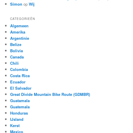
Simon
op
Wij
CATEGORIEËN
Algemeen
Amerika
Argentinie
Belize
Bolivia
Canada
Chili
Colombia
Costa Rica
Ecuador
El Salvador
Great Divide Mountain Bike Route (GDMBR)
Guatamala
Guatemala
Honduras
IJsland
Kerst
Mexico