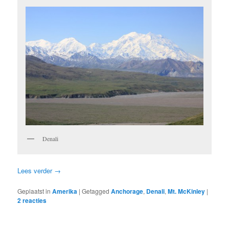
Denali
Lees verder
→
Geplaatst in
Amerika
|
Getagged
Anchorage
,
Denali
,
Mt. McKinley
|
2
reacties