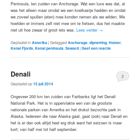
Peninsula, ten zuiden van Anchorage. Wat een luxe was dat, al
was het alleen maar omdat we een koelkastje hadden en omdat
we zoveel spullen (eten) mee konden nemen als we wilden. We
hoefden er immers zelf niet mee om te fietsen, dus het maakte
niet uit hoe zwaar of groot iets was.
Lees verder
→
Geplaatst in
Amerika
|
Getagged
Anchorage
,
dipnetting
,
Homer
,
Kenai Fjords
,
Kenai peninsula
,
Seward
|
Geef een reactie
Denali
2
Geplaatst op
15 juli 2014
Ongeveer 200 km ten zuiden van Fairbanks ligt het Denali
National Park. Het is in oppervlakte een van de grootste
nationale parken van Amerika en het drukst bezochte park in
Alaska. Iedereen die naar Alaska gaat, gaat (ook) naar Denali en
het is er dan ook altijd heel erg druk want het seizoen is maar
kort; van half mei tot half september.