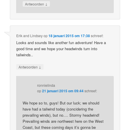
↓
Antwoorden
Erik and Lindsey
op
18 januari 2015 om 17:38
schreef:
Looks and sounds like another fun adventure! Have a
good time and we hope your headwinds turn into
tailwinds..
↓
Antwoorden
ronnielinda
op
21 januari 2015 om 09:44
schreef:
We hope so to, guys! But our luck; we should
have had a tailwind today (concidering the
prevailing winds), but no…. Stormy headwind!
Prevailing winds are northwest here on the West
Coast, but these coming days it’s gonna be