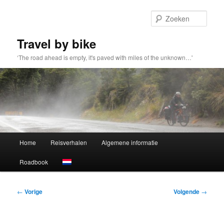
Spring
naar
Zoek
de
primaire
Travel by bike
inhoud
‘The road ahead is empty, it's paved with miles of the unknown…'
Hoofdmenu
Home
Reisverhalen
Algemene informatie
Roadbook
Bericht
←
Vorige
Volgende
→
navigatie