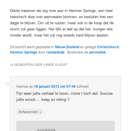
Gister kwamen we erg moe aan in Hanmer Springs, een heel
toerstisch dorp met warmwater bronnen, en besloten hier een
dagje te blijven. Om uit te rusten, maar ook in de hoop dat de
storm zal gaan liggen. Het lijkt er wel op dat het morgen iets
minder wordt, maar het zal nog steeds hard blijven waaien.
Dit bericht werd geplaatst in
Nieuw Zeeland
en getagd
Christchurch
,
Hanmer Springs
door
ronnielinda
. Bookmark de
permalink
.
12 GEDACHTEN OVER “
LANGE VLUCHT
”
Harrow
op
18 januari 2015 om 07:46
schreef:
Fijn weer jullie verhaal te lezen, miste t toch wel. Succes
jullie ennuh…. keep on rolling !!
↓
Antwoorden
ronnielinda