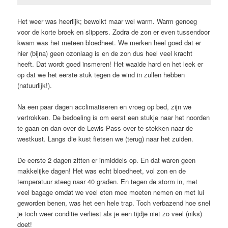
Het weer was heerlijk; bewolkt maar wel warm. Warm genoeg
voor de korte broek en slippers. Zodra de zon er even tussendoor
kwam was het meteen bloedheet. We merken heel goed dat er
hier (bijna) geen ozonlaag is en de zon dus heel veel kracht
heeft. Dat wordt goed insmeren! Het waaide hard en het leek er
op dat we het eerste stuk tegen de wind in zullen hebben
(natuurlijk!).
Na een paar dagen acclimatiseren en vroeg op bed, zijn we
vertrokken. De bedoeling is om eerst een stukje naar het noorden
te gaan en dan over de Lewis Pass over te stekken naar de
westkust. Langs die kust fietsen we (terug) naar het zuiden.
De eerste 2 dagen zitten er inmiddels op. En dat waren geen
makkelijke dagen! Het was echt bloedheet, vol zon en de
temperatuur steeg naar 40 graden. En tegen de storm in, met
veel bagage omdat we veel eten mee moeten nemen en met lui
geworden benen, was het een hele trap. Toch verbazend hoe snel
je toch weer conditie verliest als je een tijdje niet zo veel (niks)
doet!