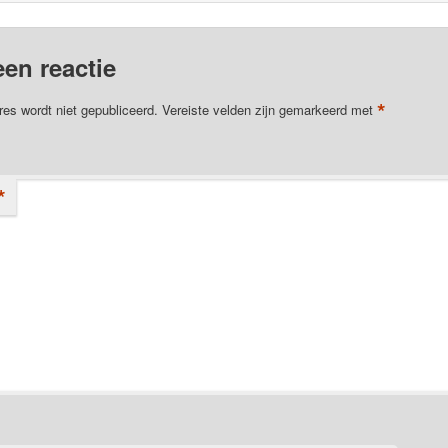
een reactie
*
res wordt niet gepubliceerd.
Vereiste velden zijn gemarkeerd met
*