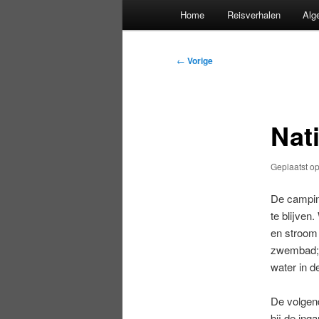
Hoofdmenu
Home
Reisverhalen
Alg
Bericht
←
Vorige
navigatie
Nat
Geplaatst o
De camping
te blijven
en stroom 
zwembad; 
water in de
De volgend
bij de ing