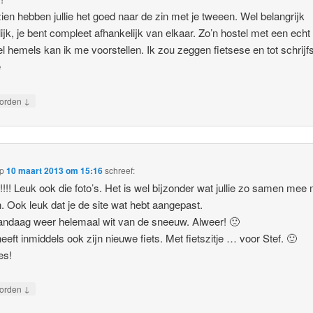
zien hebben jullie het goed naar de zin met je tweeen. Wel belangrijk
lijk, je bent compleet afhankelijk van elkaar. Zo’n hostel met een echt
l hemels kan ik me voorstellen. Ik zou zeggen fietsese en tot schrijfs
e
↓
orden
p
10 maart 2013 om 15:16
schreef:
!!!! Leuk ook die foto’s. Het is wel bijzonder wat jullie zo samen me
 Ook leuk dat je de site wat hebt aangepast.
andaag weer helemaal wit van de sneeuw. Alweer! 🙁
eeft inmiddels ook zijn nieuwe fiets. Met fietszitje … voor Stef. 🙂
es!
↓
orden