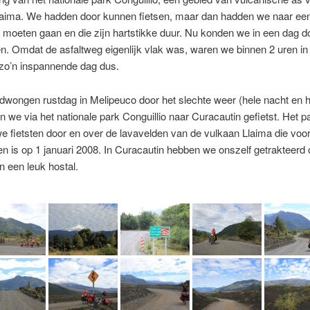
laima. We hadden door kunnen fietsen, maar dan hadden we naar ee
k moeten gaan en die zijn hartstikke duur. Nu konden we in een dag d
en. Omdat de asfaltweg eigenlijk vlak was, waren we binnen 2 uren in 
 zo’n inspannende dag dus.
wongen rustdag in Melipeuco door het slechte weer (hele nacht en 
jn we via het nationale park Conguillio naar Curacautin gefietst. Het 
we fietsten door en over de lavavelden van de vulkaan Llaima die voor 
en is op 1 januari 2008. In Curacautin hebben we onszelf getrakteerd
n een leuk hostal.