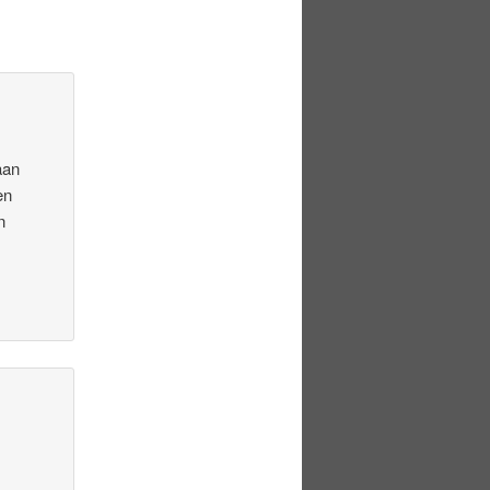
aan
en
n