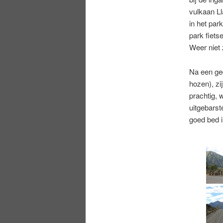
vulkaan L
in het par
park fiets
Weer niet
Na een ged
hozen), zi
prachtig, 
uitgebarst
goed bed i