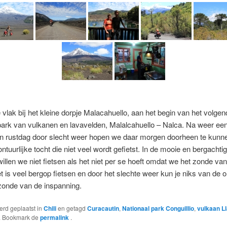
 vlak bij het kleine dorpje Malacahuello, aan het begin van het volgen
park van vulkanen en lavavelden, Malalcahuello – Nalca. Na weer ee
 rustdag door slecht weer hopen we daar morgen doorheen te kunne
ntuurlijke tocht die niet veel wordt gefietst. In de mooie en bergachti
illen we niet fietsen als het niet per se hoeft omdat we het zonde va
t is veel bergop fietsen en door het slechte weer kun je niks van de
zonde van de inspanning.
werd geplaatst in
Chili
en getagd
Curacautin
,
Nationaal park Conguillio
,
vulkaan L
. Bookmark de
permalink
.