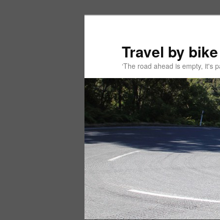
Spring
naar
de
Travel by bike
primaire
‘The road ahead is empty, it's
inhoud