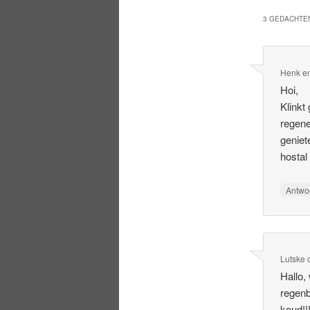
3 GEDACHTEN
Henk e
Hoi,
Klinkt
regene
geniet
hostal
Antwo
Lutske
Hallo,
regenb
koud!!!