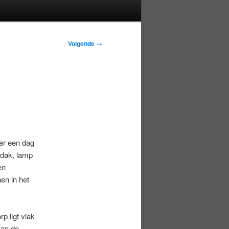
Volgende
→
er een dag
 dak, lamp
en
en in het
p ligt vlak
van de