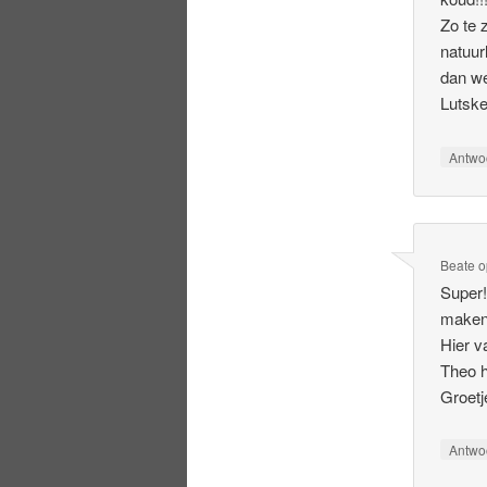
Zo te 
natuur
dan we
Lutsk
Antwo
Beate
o
Super!
maken.
Hier v
Theo h
Groetj
Antwo