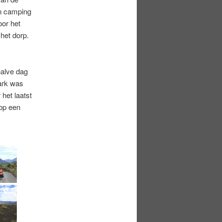
n camping
oor het
het dorp.
halve dag
park was
het laatst
 op een