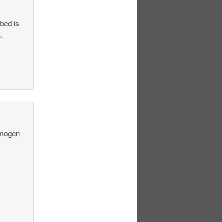
 bed is
.
e mogen