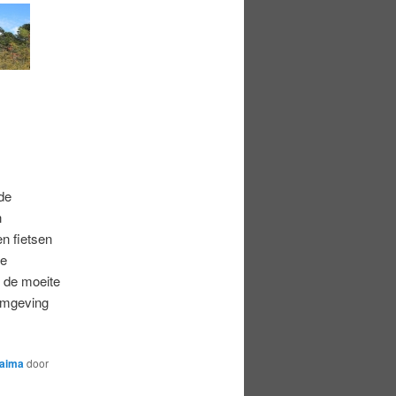
de
n
n fietsen
ge
n de moeite
 omgeving
laima
door