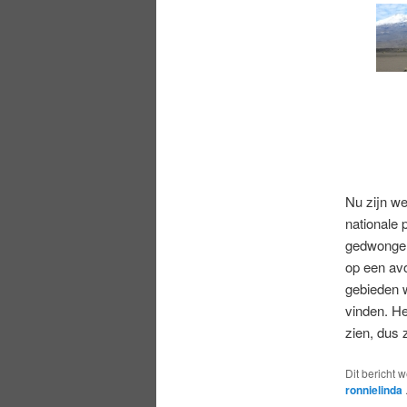
Nu zijn we
nationale 
gedwongen
op een avo
gebieden w
vinden. He
zien, dus 
Dit bericht 
ronnielinda