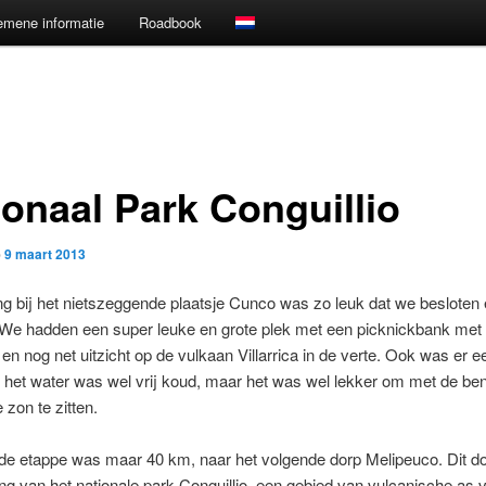
emene informatie
Roadbook
ionaal Park Conguillio
p
9 maart 2013
 bij het nietszeggende plaatsje Cunco was zo leuk dat we besloten 
. We hadden een super leuke en grote plek met een picknickbank met
en nog net uitzicht op de vulkaan Villarrica in de verte. Ook was er e
het water was wel vrij koud, maar het was wel lekker om met de ben
 zon te zitten.
e etappe was maar 40 km, naar het volgende dorp Melipeuco. Dit dor
ang van het nationale park Conguillio, een gebied van vulcanische as 