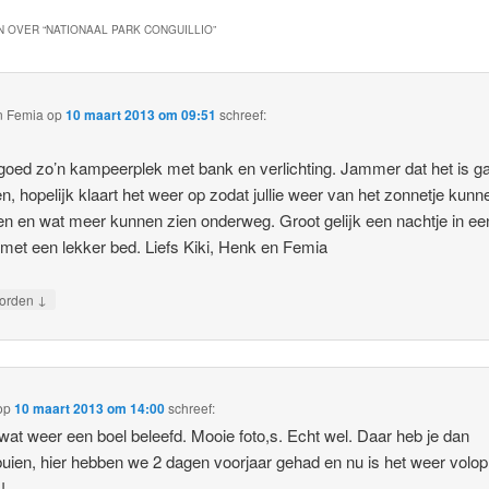
 OVER “
NATIONAAL PARK CONGUILLIO
”
n Femia
op
10 maart 2013 om 09:51
schreef:
 goed zo’n kampeerplek met bank en verlichting. Jammer dat het is g
n, hopelijk klaart het weer op zodat jullie weer van het zonnetje kunn
en en wat meer kunnen zien onderweg. Groot gelijk een nachtje in ee
 met een lekker bed. Liefs Kiki, Henk en Femia
↓
orden
op
10 maart 2013 om 14:00
schreef:
 wat weer een boel beleefd. Mooie foto,s. Echt wel. Daar heb je dan
uien, hier hebben we 2 dagen voorjaar gehad en nu is het weer volop
!