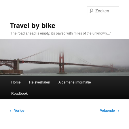
Spring
naar
Zoek
de
primaire
Travel by bike
inhoud
‘The road ahead is empty, it's paved with miles of the unknown…'
Hoofdmenu
Home
Reisverhalen
Algemene informatie
Roadbook
Bericht
←
Vorige
Volgende
→
navigatie