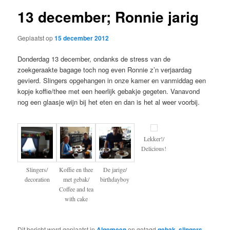
13 december; Ronnie jarig
Geplaatst op
15 december 2012
Donderdag 13 december, ondanks de stress van de
zoekgeraakte bagage toch nog even Ronnie z’n verjaardag
gevierd. Slingers opgehangen in onze kamer en vanmiddag een
kopje koffie/thee met een heerlijk gebakje gegeten. Vanavond
nog een glaasje wijn bij het eten en dan is het al weer voorbij.
Lekker!/
Delicious!
Slingers/
Koffie en thee
De jarige/
decoration
met gebak/
birthdayboy
Coffee and tea
with cake
Dit bericht werd geplaatst in
Algemeen
en getagd
gebak
,
slingers
,