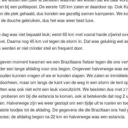
n bij een politiepost. De eerste 120 km zaten er daardoor op. Ook K
en die plek gehaald, dus konden we gezellig samen kamperen. We k
 de douche gebruiken, dus het was weer best luxe.
dag was niet bepaald leuk; eerst 65 km met vooral harde zijwind ove
el. Daarna nog 45 km vol tegen de storm in. Dat was gelukkig wel as
 werden er niet minder steil en frequent door.
geven moment kwamen we een Braziliaans fietser tegen die ons vert
der een lange afdaling voor ons begon. Ongeveer halverwege was ee
ouden kunnen vragen of we er konden slapen. We zaten er inmiddels
 doorheen, maar om langs de kant van de weg in een storm de tent op
ten was ook niet echt een leuk vooruitzicht. We besloten dus met z’n
 proberen om bij die estancia te komen, ook al betekende dat nog 2 
en. Halverwege zijn we weer gestopt om een tijdje uit te rusten en to
atste loodjes tot de afdaling. De gegevens die die Braziliaan ons had
ecies; de afdaling begon na 22 km en halverwege was een estancia.