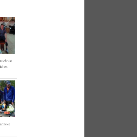
aucho’s/
tchen
Janneke