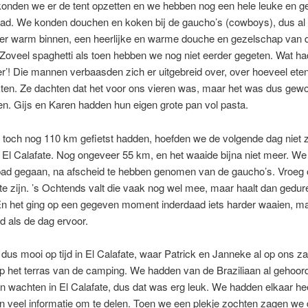
onden we er de tent opzetten en we hebben nog een hele leuke en ge
ad. We konden douchen en koken bij de gaucho’s (cowboys), dus al
ker warm binnen, een heerlijke en warme douche en gezelschap van 
Zoveel spaghetti als toen hebben we nog niet eerder gegeten. Wat h
r’! Die mannen verbaasden zich er uitgebreid over, over hoeveel ete
ten. Ze dachten dat het voor ons vieren was, maar het was dus gew
n. Gijs en Karen hadden hun eigen grote pan vol pasta.
toch nog 110 km gefietst hadden, hoefden we de volgende dag niet 
El Calafate. Nog ongeveer 55 km, en het waaide bijna niet meer. We 
pad gegaan, na afscheid te hebben genomen van de gaucho’s. Vroeg
te zijn. ’s Ochtends valt die vaak nog wel mee, maar haalt dan gedu
En het ging op een gegeven moment inderdaad iets harder waaien, ma
rd als de dag ervoor.
us mooi op tijd in El Calafate, waar Patrick en Janneke al op ons za
 het terras van de camping. We hadden van de Braziliaan al gehoord
 wachten in El Calafate, dus dat was erg leuk. We hadden elkaar hee
en veel informatie om te delen. Toen we een plekje zochten zagen we 