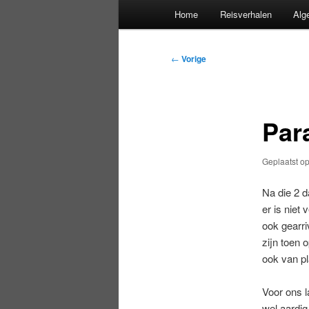
Hoofdmenu
Home
Reisverhalen
Alg
Bericht
←
Vorige
navigatie
Para
Geplaatst o
Na die 2 d
er is niet
ook gearr
zijn toen 
ook van p
Voor ons l
wel aardig