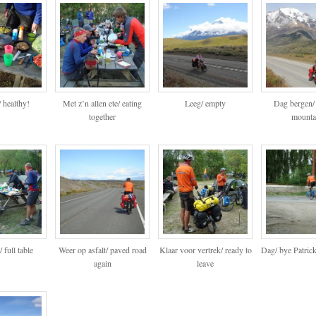
 healthy!
Met z’n allen ete/ eating
Leeg/ empty
Dag bergen/
together
mounta
/ full table
Weer op asfalt/ paved road
Klaar voor vertrek/ ready to
Dag/ bye Patric
again
leave