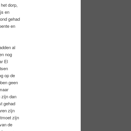
 het dorp,
js en
vond gehad
oente en
adden al
en nog
ar El
tsen
og op de
ebben geen
 maar
 zijn dan
st gehad
ren zijn
tmoet zijn
 van de