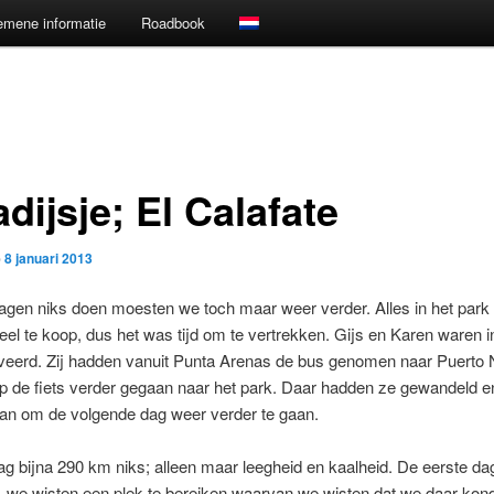
emene informatie
Roadbook
dijsje; El Calafate
p
8 januari 2013
agen niks doen moesten we toch maar weer verder. Alles in het park 
 veel te koop, dus het was tijd om te vertrekken. Gijs en Karen waren 
iveerd. Zij hadden vanuit Punta Arenas de bus genomen naar Puerto 
op de fiets verder gegaan naar het park. Daar hadden ze gewandeld 
lan om de volgende dag weer verder te gaan.
ag bijna 290 km niks; alleen maar leegheid en kaalheid. De eerste da
, we wisten een plek te bereiken waarvan we wisten dat we daar kon