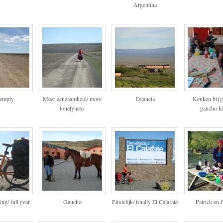
Argentina
 empty
Meer eenzaamheid/ more
Estancia
Keuken bij g
lonelyness
gaucho ki
ng/ full gear
Gaucho
Eindelijk/ finally El Calafate
Patrick en 