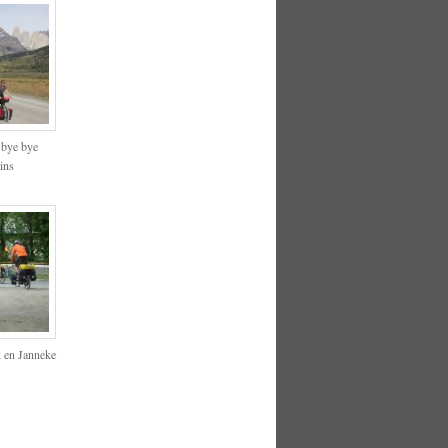
 bye bye
ins
k en Janneke