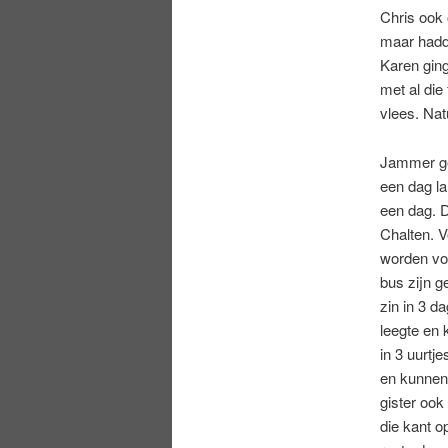
Chris ook 
maar hadde
Karen gin
met al die
vlees. Nat
Jammer ge
een dag l
een dag. D
Chalten. V
worden vo
bus zijn g
zin in 3 d
leegte en 
in 3 uurtj
en kunnen
gister ook
die kant o