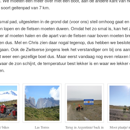
n. We moeten een meer over met een boot, aan de andere kant van h
 soort geitenpad van 7 km.
 smal pad, uitgesleten in de grond dat (voor ons) steil omhoog gaat e
 lopen en de fietsen moeten duwen. Omdat het zo smal is, kan het z
er af moeten halen en die apart van de fietsen naar boven moeten br
en dus. Mel en Chris zien daar nogal tegenop, dus hebben we beslo
aan. Ook de Zwitserse jongens leek het verstandiger om bij ons aan
 weer een gezellige boel dus. Maar eerst vandaag nog even relaxen h
waar de zon schijnt, de temperatuur best lekker is en waar we lekker
en.
/ bikes
Las Torres
Terug in Argentinie/ back in
Mooi plaatje/ n