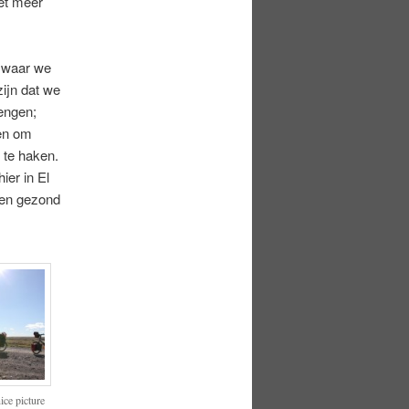
et meer
n waar we
ijn dat we
engen;
ten om
 te haken.
ier in El
 en gezond
ice picture