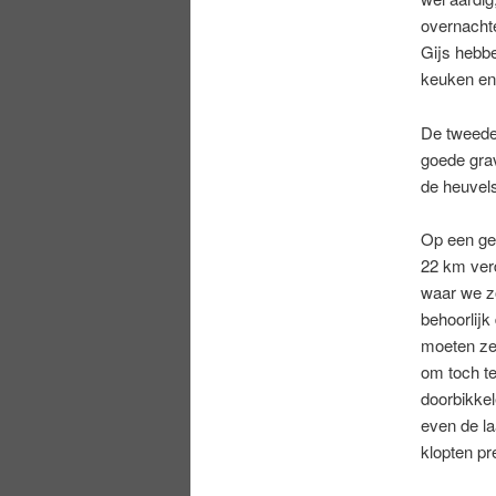
overnachte
Gijs hebb
keuken en
De tweede 
goede grav
de heuvels
Op een ge
22 km ver
waar we z
behoorlijk
moeten zet
om toch te
doorbikkel
even de la
klopten pr