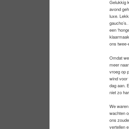
Gelukkig k
avond geh
luxe. Lek
gaucho’s. 
een ‘honge
klaarmaak
ons twee-e
Omdat we 
meer naar 
vroeg op 
wind voor 
dag aan. 
niet zo ha
We waren d
wachten op
ons zouden
vertellen 