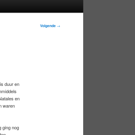
Volgende
→
is duur en
inmiddels
Natales en
en waren
g ging nog
den