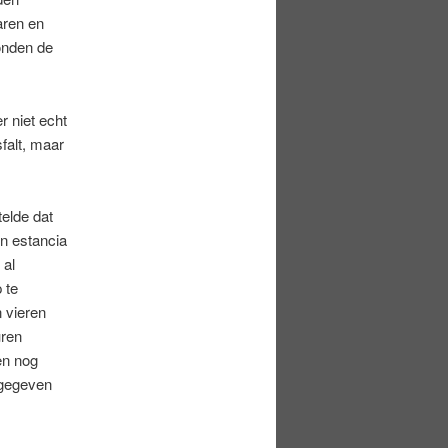
aren en
onden de
r niet echt
falt, maar
elde dat
n estancia
 al
 te
 vieren
uren
en nog
 gegeven