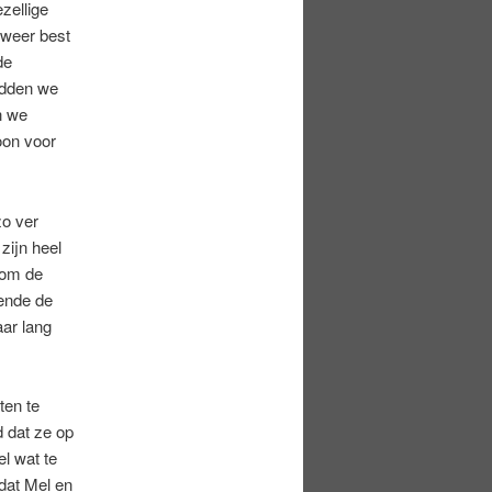
zellige
 weer best
de
adden we
n we
oon voor
zo ver
zijn heel
 om de
rende de
ar lang
ten te
 dat ze op
l wat te
dat Mel en