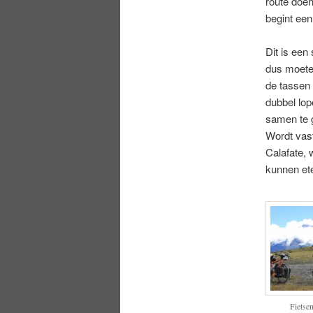
route doe
begint een
Dit is een
dus moeten
de tassen 
dubbel lop
samen te g
Wordt vast
Calafate, 
kunnen et
Fietsen