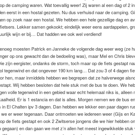
op de camping waren. Wat toevallig weer! Zij waren al een dag of 2 in
n eerst in een hostal gezeten. Nu dus verhuisd naar de camping. Gi
gen op zoek naar een hostal. We hebben een hele gezellige dag en a
 fietsers. Lekker samen gekookt; eindelijk weer eens aardappelen, gr
uurlijk wijn er bij… Dat hadden we ook wel verdiend!
noeg moesten Patrick en Janneke de volgende dag weer weg (ze h
anger op ons gewacht dan de bedoeling was), maar Mel en Chris blev
ie zijn eergister, ondanks de storm, toch maar op de fiets gestapt na
ol tegenwind en dat ongeveer 190 km lang… Dat zou 3 of 4 dagen fie
or hen, maar inmiddels hebben we begrepen dat ze halverwege alsn
estapt. Wij hebben besloten dat hele stuk met de bus te doen. We h
agen volle tegenwind in een gebied waar echt helemaal niks is, alleen
kaalheid. Er is 1 estancia en dat is alles. Morgen nemen we de bus en
es in El Chalten ipv 3 dagen. Dan hebben we lekker een paar dagen ru
 we er weer tegenaan. Daar ontmoeten we iedereen weer (Gijs en Ka
 op de fiets gestapt en ook 2 Zwitserse jongens die we hier hebben on
p gegaan) en dan gaan we met z’n allen het meest ingewikkelde stuk