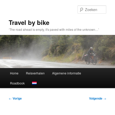
Spring
naar
Zoek
de
primaire
Travel by bike
inhoud
‘The road ahead is empty, it's paved with miles of the unknown…'
Hoofdmenu
Home
Reisverhalen
Algemene informatie
Roadbook
Bericht
←
Vorige
Volgende
→
navigatie