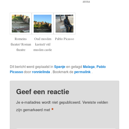
arena
Romeins
Oud moslim
Pablo Picasso
theater/ Roman
kasteel/ old
theatre
muslim castle
Dit bericht werd geplaatst in
Spanje
en getagd
Malaga
,
Pablo
Picasso
door
ronnielinda
. Bookmark de
permalink
.
Geef een reactie
Je e-mailadres wordt niet gepubliceerd.
Vereiste velden
*
zijn gemarkeerd met